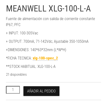
MEANWELL XLG-100-L-A
Fuente de alimentación con salida de corriente constante
IP67; PFC
+ INPUT: 100-305Vac
+ OUTPUT: 700mA; 71-142Vdc; Ajustable 350-1050mA
+DIMENSIONES: 140*63*32mm (L*W*H)
*FICHA TECNICA:
xlg-100-spec_2
**STOCK HABITUAL: XLG-100-L-A
21 disponibles
MEANWELL XLG-100-L-A cantidad
AÑADIR AL PEDIDO