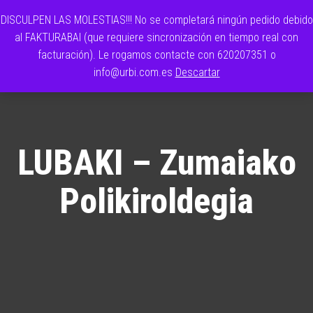
URBILINE
Cada
día lo
DISCULPEN LAS MOLESTIAS!!! No se completará ningún pedido debido
0
hacemos
al FAKTURABAI (que requiere sincronización en tiempo real con
mejor
facturación). Le rogamos contacte con 620207351 o
info@urbi.com.es
Descartar
LUBAKI – Zumaiako
Polikiroldegia