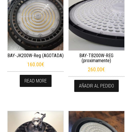
BAY-JK200W-Reg (AGOTADA)
BAY-TB200W-REG
(proximamente)
160.00
€
260.00
€
READ MORE
AÑADIR AL PEDIDO