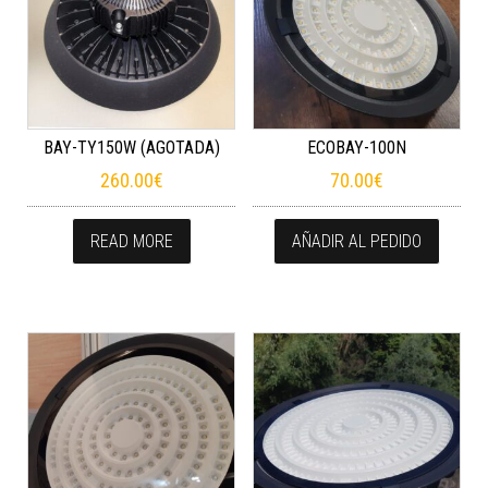
BAY-TY150W (AGOTADA)
ECOBAY-100N
260.00
€
70.00
€
READ MORE
AÑADIR AL PEDIDO