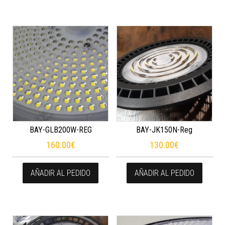
BAY-GLB200W-REG
BAY-JK150N-Reg
160.00
€
130.00
€
AÑADIR AL PEDIDO
AÑADIR AL PEDIDO