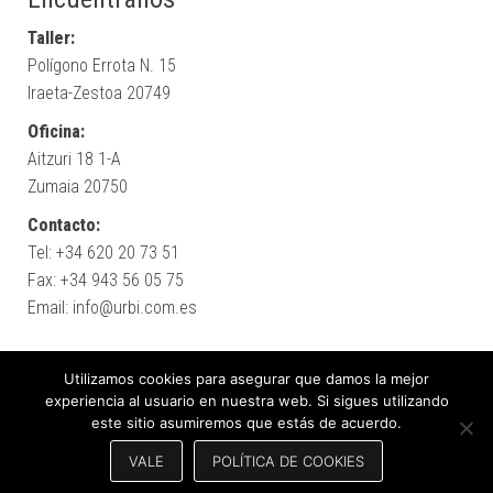
Taller:
Polígono Errota N. 15
Iraeta-Zestoa 20749
Oficina:
Aitzuri 18 1-A
Zumaia 20750
Contacto:
Tel: +34 620 20 73 51
Fax: +34 943 56 05 75
Email: info@urbi.com.es
Utilizamos cookies para asegurar que damos la mejor
experiencia al usuario en nuestra web. Si sigues utilizando
este sitio asumiremos que estás de acuerdo.
Creado con
WordPress
|
Tema:
Bulk Shop
VALE
POLÍTICA DE COOKIES